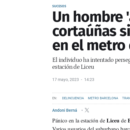
SUCESOS
Un hombre '
cortaúñas s
en el metro
El individuo ha intentado perseg
estación de Liceu
17 mayo, 2023
14:23
DELINCUENCIA
METRO BARCELONA
TRA
Andoni Berná
Liceu
Pánico en la estación de
de
Varios usuarios del suburbano bar