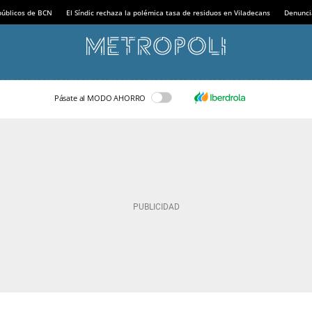
 públicos de BCN
El Síndic rechaza la polémica tasa de residuos en Viladecans
Denunci
Pásate al MODO AHORRO