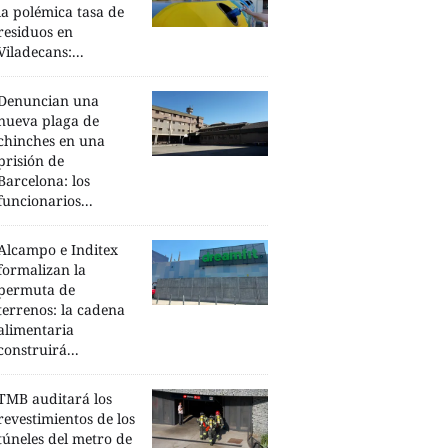
la polémica tasa de
residuos en
Viladecans:...
Denuncian una
nueva plaga de
chinches en una
prisión de
Barcelona: los
funcionarios...
Alcampo e Inditex
formalizan la
permuta de
terrenos: la cadena
alimentaria
construirá...
TMB auditará los
revestimientos de los
túneles del metro de