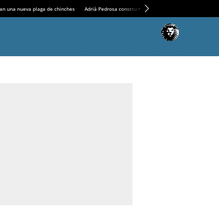
an una nueva plaga de chinches
Adrià Pedrosa construirá la nueva residencia en el Casin