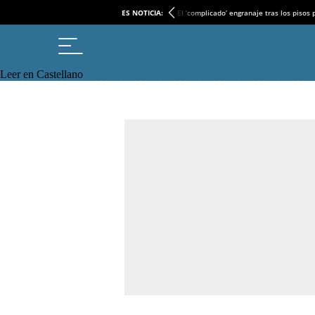
ES NOTICIA:
El ‘complicado’ engranaje tras los pisos
Leer en Castellano