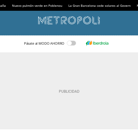
paña
Nuevo pulmón verde en Poblenou
La Gran Barcelona cede solares al Govern
Pásate al MODO AHORRO