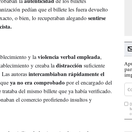
autenticidad
probaban la
de los billetes
nización pedían que el billete les fuera devuelto
sentirse
exacto, o bien, lo recuperaban alegando
cista.
violencia verbal empleada
ablecimiento y la
,
Apú
distracción
stablecimiento y creaba la
suficiente
par
intercambiaban rápidamente el
. Las autoras
imp
ya no era comprobado
o que
por el encargado del
e trataba del mismo billete que ya había verificado.
naban el comercio profiriendo insultos y
D
M
c