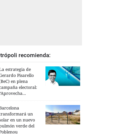
trópoli recomienda:
La estrategia de
Gerardo Pisarello
(BeC) en plena
campaña electoral:
“Aprovecha...
Barcelona
transformará un
solar en un nuevo
pulmón verde del
Poblenou