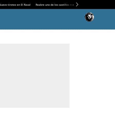
Nuevo tiroteo en El Raval
Reabre uno de los castillos medievales más espectaculares