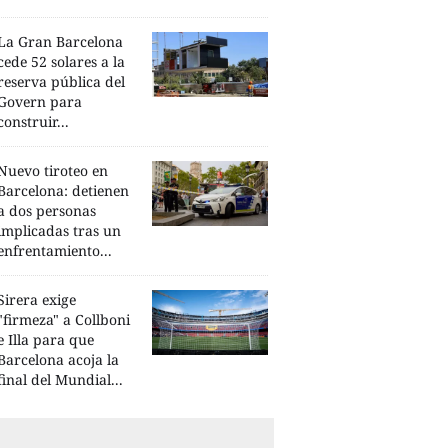
La Gran Barcelona
cede 52 solares a la
reserva pública del
Govern para
construir...
Nuevo tiroteo en
Barcelona: detienen
a dos personas
implicadas tras un
enfrentamiento...
Sirera exige
"firmeza" a Collboni
e Illa para que
Barcelona acoja la
final del Mundial...