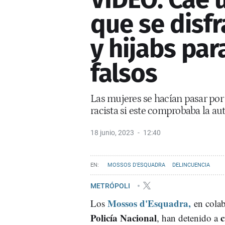
que se disf
y hijabs par
falsos
Las mujeres se hacían pasar po
racista si este comprobaba la au
18 junio, 2023
12:40
MOSSOS D'ESQUADRA
DELINCUENCIA
METRÓPOLI
Mossos d'Esquadra,
Los
en colab
Policía Nacional
c
, han detenido a