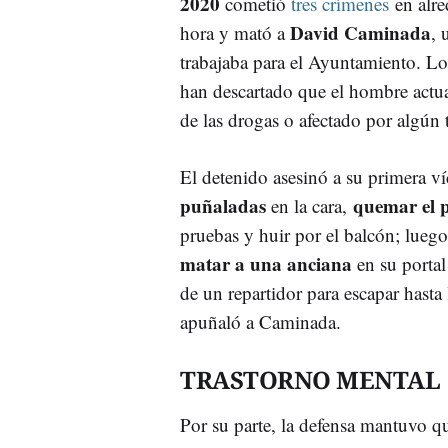
2020
cometió
tres crímenes
en alre
David Caminada
hora y mató a
, 
trabajaba para el Ayuntamiento. L
han descartado que el hombre actua
de las drogas o afectado por algún 
El detenido asesinó a su primera v
puñaladas
quemar el p
en la cara,
pruebas y huir por el balcón; lueg
matar a una anciana
en su portal
de un repartidor para escapar hasta
apuñaló a Caminada.
TRASTORNO MENTAL
Por su parte, la defensa mantuvo q