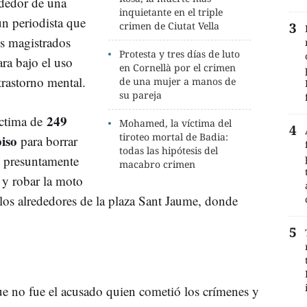
dedor de una
inquietante en el triple
un periodista que
crimen de Ciutat Vella
os magistrados
Protesta y tres días de luto
ra bajo el uso
en Cornellà por el crimen
trastorno mental.
de una mujer a manos de
su pareja
249
íctima de
Mohamed, la víctima del
tiroteo mortal de Badia:
iso
para borrar
todas las hipótesis del
o presuntamente
macabro crimen
 y robar la moto
 los alrededores de la plaza Sant Jaume, donde
ue no fue el acusado quien cometió los crímenes y