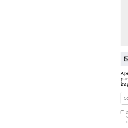
Apú
par
imp
D
M
c