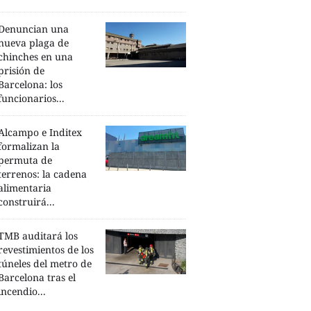
Denuncian una
nueva plaga de
chinches en una
prisión de
Barcelona: los
funcionarios...
Alcampo e Inditex
formalizan la
permuta de
terrenos: la cadena
alimentaria
construirá...
TMB auditará los
revestimientos de los
túneles del metro de
Barcelona tras el
incendio...