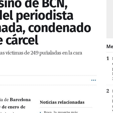
esino de BCN,
del periodista
nada, condenado
 cárcel
Me
las víctimas de 249 puñaladas en la cara
Barcelona
ia de
Noticias relacionadas
 de enero de
Rosa, la muerte más