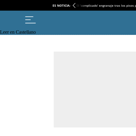
ES NOTICIA:
El ‘complicado’ engranaje tras los pisos
Leer en Castellano