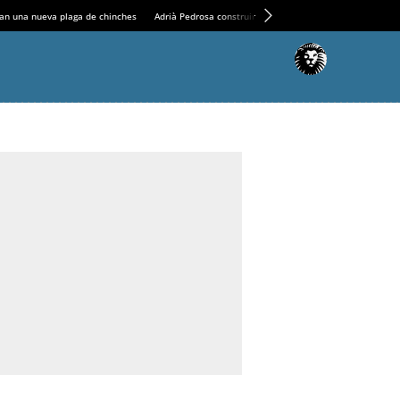
an una nueva plaga de chinches
Adrià Pedrosa construirá la nueva residencia en el Casin