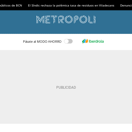
 públicos de BCN
El Síndic rechaza la polémica tasa de residuos en Viladecans
Denunci
Pásate al MODO AHORRO