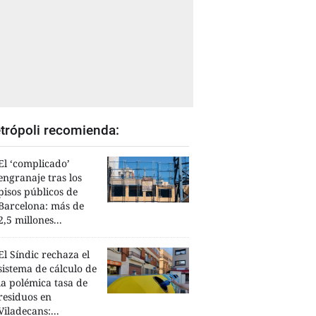
trópoli recomienda:
El ‘complicado’
engranaje tras los
pisos públicos de
Barcelona: más de
2,5 millones...
El Síndic rechaza el
sistema de cálculo de
la polémica tasa de
residuos en
Viladecans:...