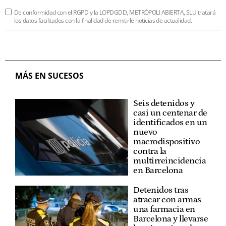
De conformidad con el RGPD y la LOPDGDD, METRÓPOLI ABIERTA, SLU tratará
los datos facilitados con la finalidad de remitirle noticias de actualidad.
MÁS EN SUCESOS
Seis detenidos y
casi un centenar de
identificados en un
nuevo
macrodispositivo
contra la
multirreincidencia
en Barcelona
Detenidos tras
atracar con armas
una farmacia en
Barcelona y llevarse