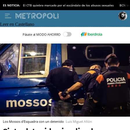
ES NOTICIA:
El CTB quiebra marcado por el escándalo de los abusos sexuales
BCN inv
Leer en Castellano
Pásate al MODO AHORRO
Los Mossos d'Esquadra con un detenido
Luis Miguel Añón