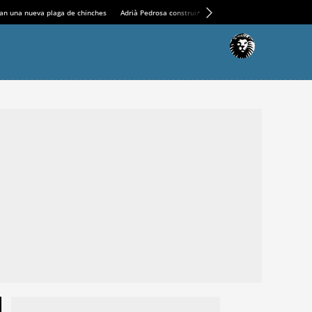
an una nueva plaga de chinches
Adrià Pedrosa construirá la nueva residencia en el Casin