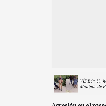
VÍDEO: Un hom
Montjuïc de B
Agresión en el pas