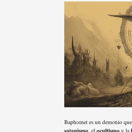
Baphomet es un demonio que a 
satanismo
ocultismo
, el
y la