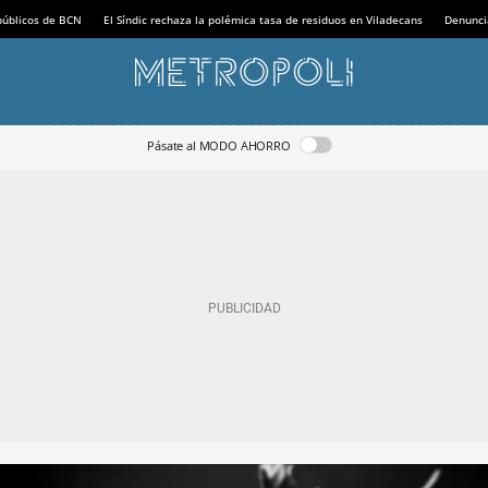
 públicos de BCN
El Síndic rechaza la polémica tasa de residuos en Viladecans
Denunci
Pásate al MODO AHORRO