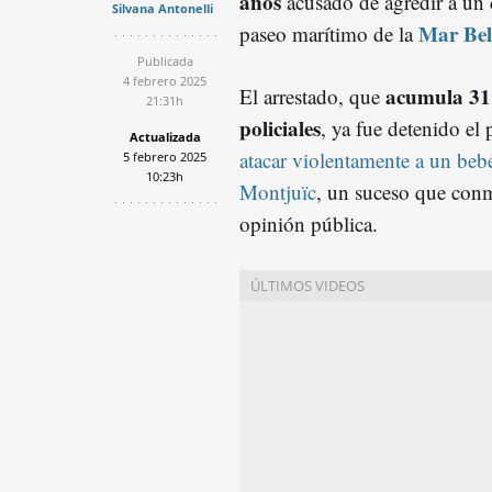
años
acusado de agredir a un d
Silvana Antonelli
Mar Bel
paseo marítimo de la
Publicada
4 febrero 2025
acumula 31
El arrestado, que
21:31h
policiales
, ya fue detenido el
Actualizada
atacar violentamente a un beb
5 febrero 2025
10:23h
Montjuïc
, un suceso que con
opinión pública.