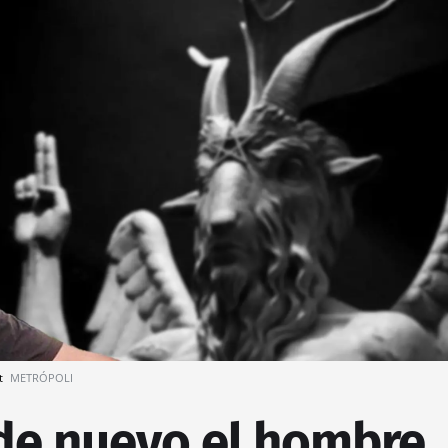
et
METRÓPOLI
de nuevo el hombre