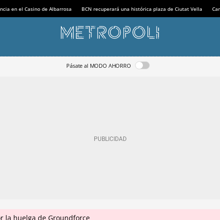
ncia en el Casino de Albarrosa
BCN recuperará una histórica plaza de Ciutat Vella
Can
Pásate al MODO AHORRO
r la huelga de Groundforce