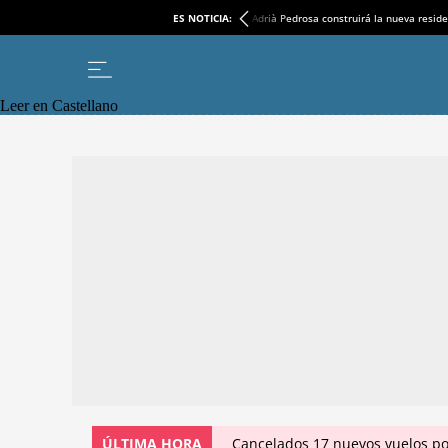
ES NOTICIA:
Adrià Pedrosa construirá la nueva reside
Leer en Castellano
ÚLTIMA HORA
Cancelados 17 nuevos vuelos po