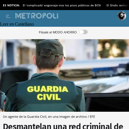
ES NOTICIA:
El ‘complicado’ engranaje tras los pisos públicos de BCN
El Síndic recha
Leer en Castellano
Pásate al MODO AHORRO
Un agente de la Guardia Civil, en una imagen de archivo / EFE
Desmantelan una red criminal de