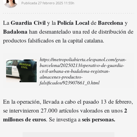
Publicada
27 febrero 2025
11:55h
Guardia Civil
Policía Local
Barcelona
La
y la
de
y
Badalona
han desmantelado una red de distribución de
productos falsificados en la capital catalana.
https://metropoliabierta.elespanol.com/gran-
barcelona/20250213/operativo-de-guardia-
civil-urbana-en-badalona-registran-
almacenes-productos-
falsificados/923907661_0.html
En la operación, llevada a cabo el pasado 13 de febrero,
2
se intervinieron 27.000 artículos valorados en unos
millones de euros
seis personas.
. Se investiga a