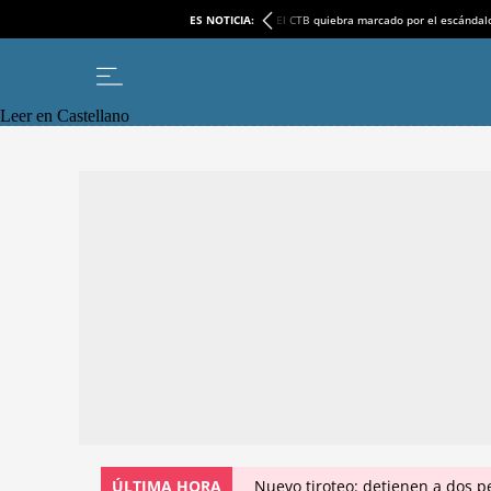
ES NOTICIA:
El CTB quiebra marcado por el escándal
Leer en Castellano
ÚLTIMA HORA
Nuevo tiroteo: detienen a dos p