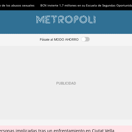
o de los abusos sexuales
BCN invierte 1,7 millones en su Escuela de Segundas Oportunid
Pásate al MODO AHORRO
ersonas implicadas tras un enfrentamiento en Ciutat Vella