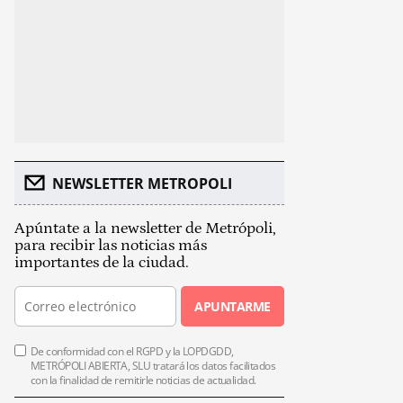
NEWSLETTER METROPOLI
Apúntate a la newsletter de Metrópoli,
para recibir las noticias más
importantes de la ciudad.
APUNTARME
De conformidad con el RGPD y la LOPDGDD,
METRÓPOLI ABIERTA, SLU tratará los datos facilitados
con la finalidad de remitirle noticias de actualidad.