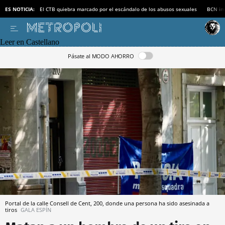
ES NOTICIA:
El CTB quiebra marcado por el escándalo de los abusos sexuales
BCN inv
Leer en Castellano
Pásate al MODO AHORRO
Portal de la calle Consell de Cent, 200, donde una persona ha sido asesinada a
tiros
GALA ESPÍN