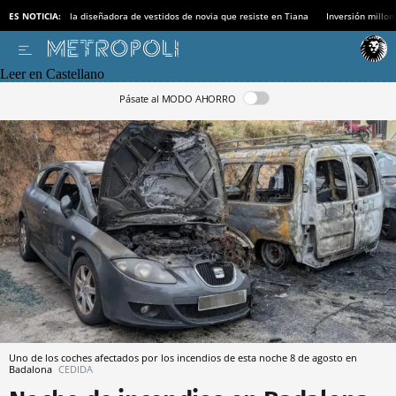
ES NOTICIA:
la diseñadora de vestidos de novia que resiste en Tiana
Inversión millon
Leer en Castellano
Pásate al MODO AHORRO
Uno de los coches afectados por los incendios de esta noche 8 de agosto en
Badalona
CEDIDA