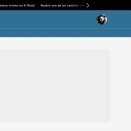
Nuevo tiroteo en El Raval
Reabre uno de los castillos medievales más espectaculares