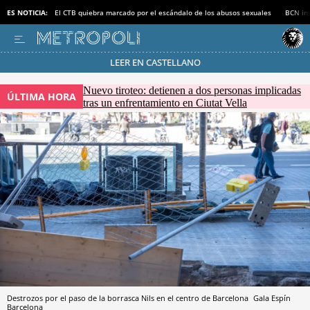
ES NOTICIA:
El CTB quiebra marcado por el escándalo de los abusos sexuales
BCN inv
LEER EN CASTELLANO
Pásate al MODO AHORRO
Nuevo tiroteo: detienen a dos personas implicadas
ÚLTIMA HORA
tras un enfrentamiento en Ciutat Vella
Destrozos por el paso de la borrasca Nils en el centro de Barcelona
Gala Espín
Barcelona