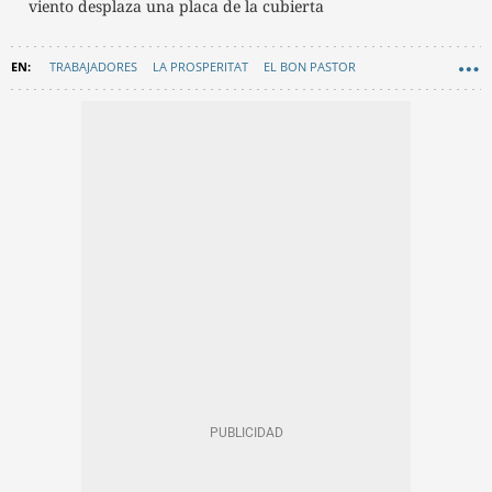
viento desplaza una placa de la cubierta
TRABAJADORES
LA PROSPERITAT
EL BON PASTOR
AYUNTAMIENTO DE BARCELONA
JAUME COLLBONI
TEMPORAL
AEMET (AGENCIA ESTATAL DE METEOROLOGÍA)
SUCESOS