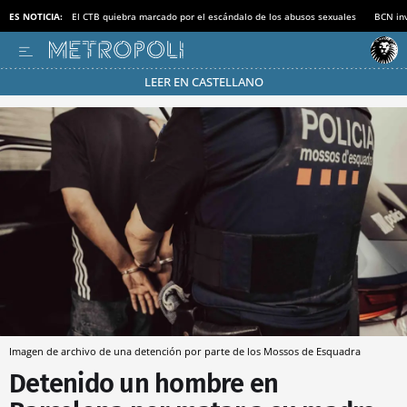
ES NOTICIA:
El CTB quiebra marcado por el escándalo de los abusos sexuales
BCN inv
LEER EN CASTELLANO
Pásate al MODO AHORRO
Imagen de archivo de una detención por parte de los Mossos de Esquadra
Detenido un hombre en