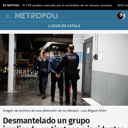
ES NOTICIA:
El CTB quiebra marcado por el escándalo de los abusos sexuales
BCN inv
LLEGIR EN CATALÀ
Pásate al MODO AHORRO
Imagen de archivo de una detención de los Mossos
Luis Miguel Añón
Desmantelado un grupo