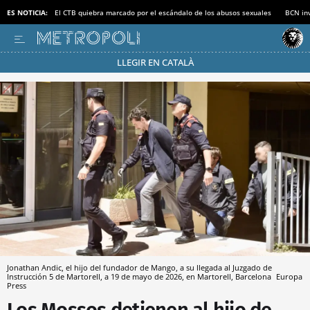
ES NOTICIA:
El CTB quiebra marcado por el escándalo de los abusos sexuales
BCN inv
LLEGIR EN CATALÀ
Pásate al MODO AHORRO
Jonathan Andic, el hijo del fundador de Mango, a su llegada al Juzgado de
Instrucción 5 de Martorell, a 19 de mayo de 2026, en Martorell, Barcelona
Europa
Press