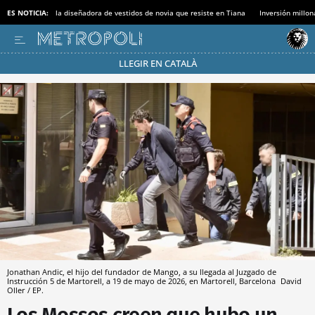
ES NOTICIA:
la diseñadora de vestidos de novia que resiste en Tiana
Inversión millon
LLEGIR EN CATALÀ
Pásate al MODO AHORRO
Jonathan Andic, el hijo del fundador de Mango, a su llegada al Juzgado de
Instrucción 5 de Martorell, a 19 de mayo de 2026, en Martorell, Barcelona
David
Oller / EP.