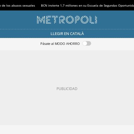
o de los abusos sexuales
BCN invierte 1,7 millones en su Escuela de Segundas Oportunid
LLEGIR EN CATALÀ
Pásate al MODO AHORRO