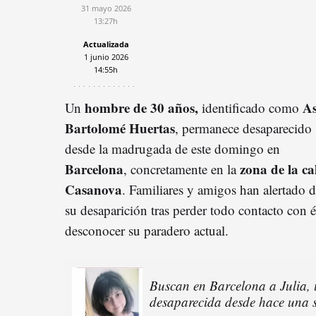
31 mayo 2026
13:27h
Actualizada
1 junio 2026
14:55h
hombre de 30 años,
As
Un
identificado como
Bartolomé Huertas
, permanece desaparecido
desde la madrugada de este domingo en
Barcelo
n
a
zona de la cal
, concretamente en la
Casanova
. Familiares y amigos han alertado 
su desaparición tras perder todo contacto con é
desconocer su paradero actual.
Buscan en Barcelona a Julia,
desaparecida desde hace una