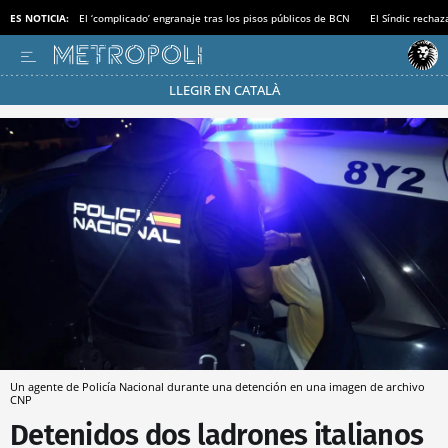
ES NOTICIA:
El ‘complicado’ engranaje tras los pisos públicos de BCN
El Síndic recha
LLEGIR EN CATALÀ
Pásate al MODO AHORRO
Un agente de Policía Nacional durante una detención en una imagen de archivo
CNP
Detenidos dos ladrones italianos