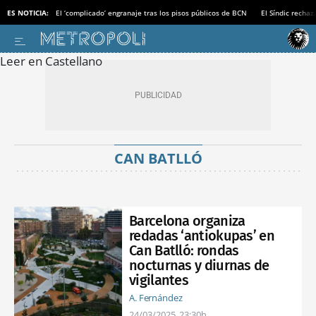
ES NOTICIA:
El ‘complicado’ engranaje tras los pisos públicos de BCN
El Síndic recha
Leer en Castellano
CAN BATLLÓ
Barcelona organiza
redadas ‘antiokupas’ en
Can Batlló: rondas
nocturnas y diurnas de
vigilantes
A. Fernández
24/03/2025
23:30h