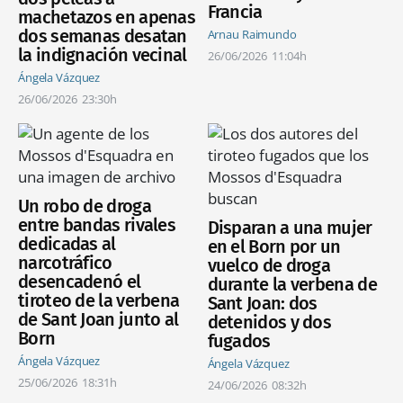
Francia
machetazos en apenas
dos semanas desatan
Arnau Raimundo
la indignación vecinal
26/06/2026
11:04h
Ángela Vázquez
26/06/2026
23:30h
Un robo de droga
entre bandas rivales
Disparan a una mujer
dedicadas al
en el Born por un
narcotráfico
vuelco de droga
desencadenó el
durante la verbena de
tiroteo de la verbena
Sant Joan: dos
de Sant Joan junto al
detenidos y dos
Born
fugados
Ángela Vázquez
Ángela Vázquez
25/06/2026
18:31h
24/06/2026
08:32h