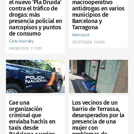
el nuevo 'Pla Druida'
macrooperativo
contra el tráfico de
antidrogas en varios
drogas: más
municipios de
presencia policial en
Barcelona y
narcopisos y puntos
Tarragona
de consumo
Metrópoli
Carla Stavraky
29/07/2026
16:03h
04/08/2026
11:32h
Cae una
Los vecinos de un
organización
barrio de Terrassa,
criminal que
desesperados por la
enviaba hachís en
presencia de una
taxis desde
mujer con