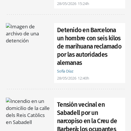
28/05/2026
15:24h
Detenido en Barcelona
un hombre con seis kilos
de marihuana reclamado
por las autoridades
alemanas
Sofía Díaz
28/05/2026
12:40h
Tensión vecinal en
Sabadell por un
narcopiso en la Creu de
Barberà: los ocupantes