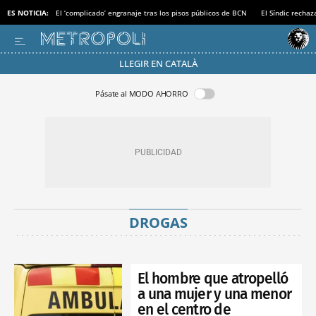
ES NOTICIA:
El ‘complicado’ engranaje tras los pisos públicos de BCN
El Síndic recha
LLEGIR EN CATALÀ
Pásate al MODO AHORRO
DROGAS
El hombre que atropelló
a una mujer y una menor
en el centro de