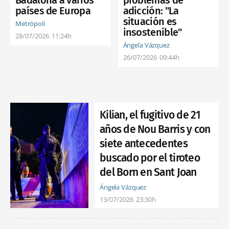
Badalona a varios
problemas de
países de Europa
adicción: "La
situación es
Metrópoli
insostenible"
28/07/2026
11:24h
Ángela Vázquez
26/07/2026
09:44h
Kilian, el fugitivo de 21
años de Nou Barris y con
siete antecedentes
buscado por el tiroteo
del Born en Sant Joan
Ángela Vázquez
13/07/2026
23:30h