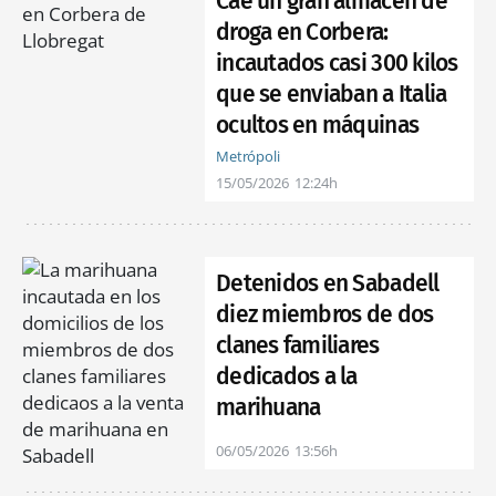
Cae un gran almacén de
droga en Corbera:
incautados casi 300 kilos
que se enviaban a Italia
ocultos en máquinas
Metrópoli
15/05/2026
12:24h
Detenidos en Sabadell
diez miembros de dos
clanes familiares
dedicados a la
marihuana
06/05/2026
13:56h