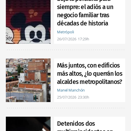
siempre: el adiós a un
negocio familiar tras
décadas de historia
Metrópoli
26/07/2026
17:29h
Más juntos, con edificios
más altos, ¿lo querrán los
alcaldes metropolitanos?
Manel Manchón
25/07/2026
23:30h
Detenidos dos