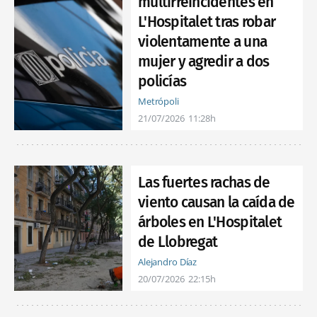
multirreincidentes en
L'Hospitalet tras robar
violentamente a una
mujer y agredir a dos
policías
Metrópoli
21/07/2026
11:28h
Las fuertes rachas de
viento causan la caída de
árboles en L'Hospitalet
de Llobregat
Alejandro Díaz
20/07/2026
22:15h