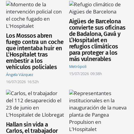
Aigües de Barcelona
convierte sus oficinas
de Badalona, Gavà y
Los Mossos abren
L’Hospitalet en
fuego contra un coche
refugios climáticos
que intentaba huir en
para proteger a los
L'Hospitalet tras
más vulnerables
embestir a los
vehículos policiales
Metrópoli
15/07/2026
09:38h
Ángela Vázquez
16/07/2026
16:52h
Hallan sin vida a
Carlos, el trabajador