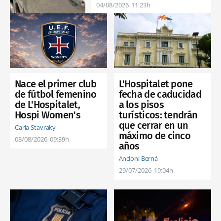
04/08/2026
11:23h
Nace el primer club
L'Hospitalet pone
de fútbol femenino
fecha de caducidad
de L'Hospitalet,
a los pisos
Hospi Women's
turísticos: tendrán
que cerrar en un
Carla Stavraky
máximo de cinco
03/08/2026
09:39h
años
Andoni Berná
29/07/2026
19:04h