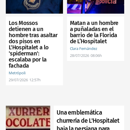
Los Mossos
Matan a un hombre
detienen a un
a puñaladas en el
hombre tras asaltar
barrio de la Florida
dos pisos en
de L’Hospitalet
L'Hospitalet a lo
Clara Fernández
'spiderman':
28/07/2026
08:06h
escalaba por la
fachada
Metrópoli
29/07/2026
12:57h
Una emblemática
churrería de L'Hospitalet
baja la persiana para