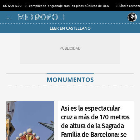
ES NOTICIA:
El ‘complicado’ engranaje tras los pisos públicos de BCN
El Síndic recha
LEER EN CASTELLANO
MONUMENTOS
Así es la espectacular
cruz a más de 170 metros
de altura de la Sagrada
Família de Barcelona: se