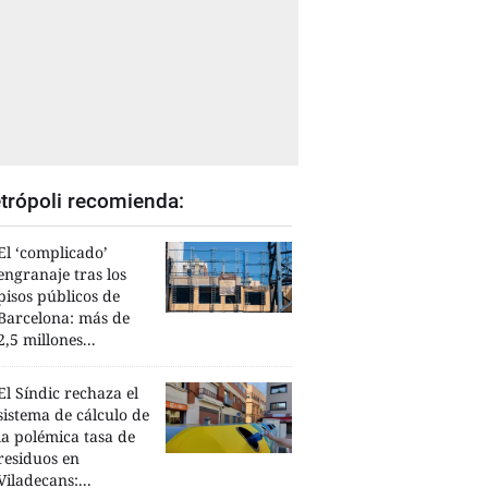
trópoli recomienda:
El ‘complicado’
engranaje tras los
pisos públicos de
Barcelona: más de
2,5 millones...
El Síndic rechaza el
sistema de cálculo de
la polémica tasa de
residuos en
Viladecans:...