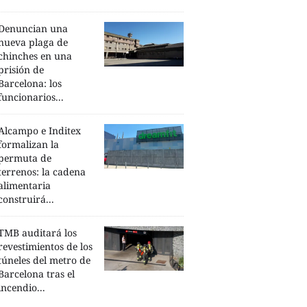
Denuncian una
nueva plaga de
chinches en una
prisión de
Barcelona: los
funcionarios...
Alcampo e Inditex
formalizan la
permuta de
terrenos: la cadena
alimentaria
construirá...
TMB auditará los
revestimientos de los
túneles del metro de
Barcelona tras el
incendio...