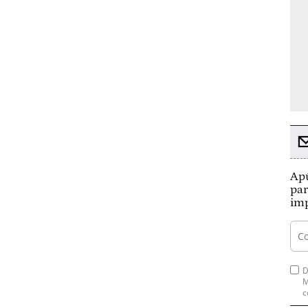
Apú
par
imp
D
M
c