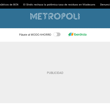
 públicos de BCN
El Síndic rechaza la polémica tasa de residuos en Viladecans
Denunci
Pásate al MODO AHORRO