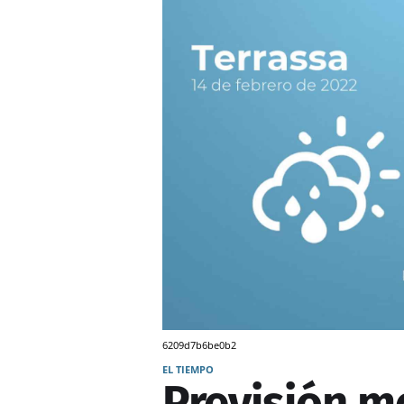
6209d7b6be0b2
EL TIEMPO
Previsión m