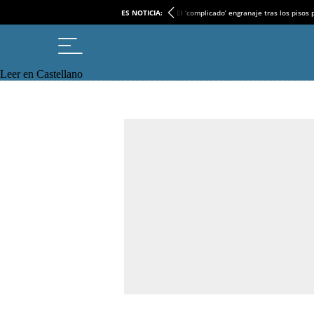
ES NOTICIA:
El ‘complicado’ engranaje tras los pisos
Leer en Castellano