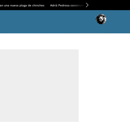
an una nueva plaga de chinches
Adrià Pedrosa construirá la nueva residencia en el Casin