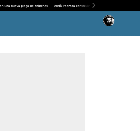
an una nueva plaga de chinches
Adrià Pedrosa construirá la nueva residencia en el Casin