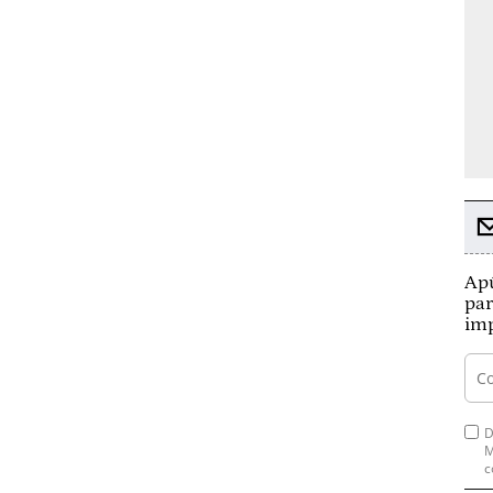
Apú
par
imp
D
M
c