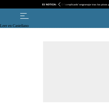
ES NOTICIA:
El ‘complicado’ engranaje tras los pisos
Leer en Castellano