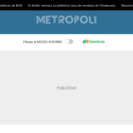
 públicos de BCN
El Síndic rechaza la polémica tasa de residuos en Viladecans
Denunci
Pásate al MODO AHORRO