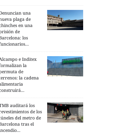
Denuncian una
nueva plaga de
chinches en una
prisión de
Barcelona: los
funcionarios...
Alcampo e Inditex
formalizan la
permuta de
terrenos: la cadena
alimentaria
construirá...
TMB auditará los
revestimientos de los
túneles del metro de
Barcelona tras el
incendio...