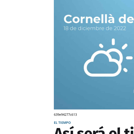
639e94277c613
EL TIEMPO
Así será el 