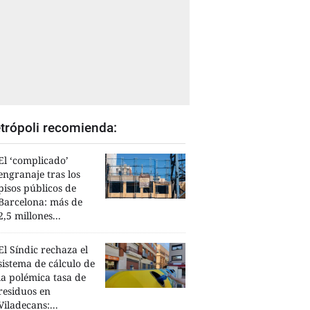
trópoli recomienda:
El ‘complicado’
engranaje tras los
pisos públicos de
Barcelona: más de
2,5 millones...
El Síndic rechaza el
sistema de cálculo de
la polémica tasa de
residuos en
Viladecans:...