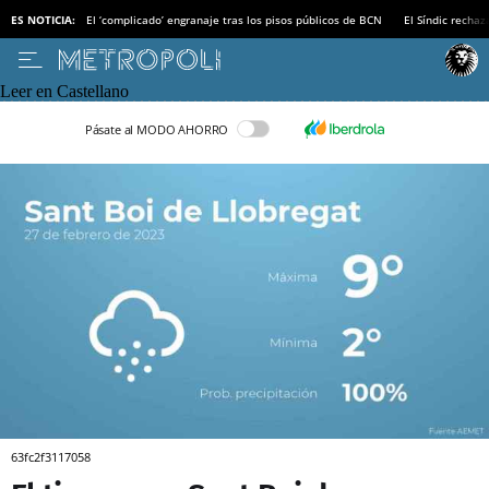
ES NOTICIA:
El ‘complicado’ engranaje tras los pisos públicos de BCN
El Síndic recha
Leer en Castellano
Pásate al MODO AHORRO
63fc2f3117058