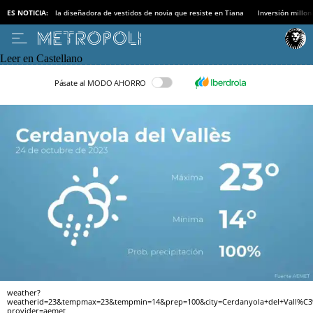
ES NOTICIA:
la diseñadora de vestidos de novia que resiste en Tiana
Inversión millon
Leer en Castellano
Pásate al MODO AHORRO
weather?
weatherid=23&tempmax=23&tempmin=14&prep=100&city=Cerdanyola+del+Vall%C3
provider=aemet