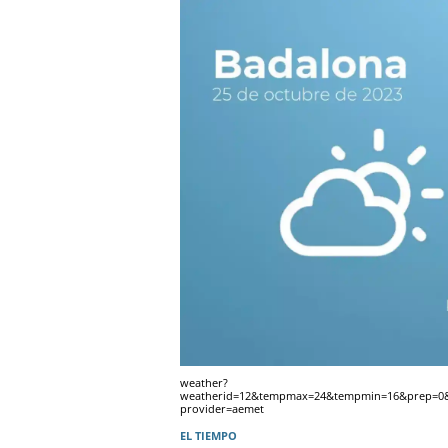
weather?
weatherid=12&tempmax=24&tempmin=16&prep=0&c
provider=aemet
EL TIEMPO