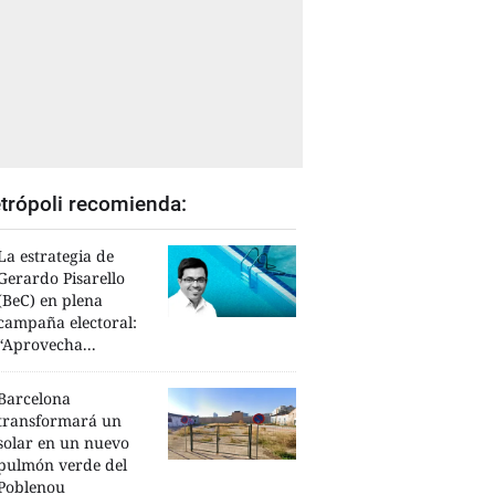
trópoli recomienda:
La estrategia de
Gerardo Pisarello
(BeC) en plena
campaña electoral:
“Aprovecha...
Barcelona
transformará un
solar en un nuevo
pulmón verde del
Poblenou