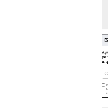
Apú
par
imp
D
M
c