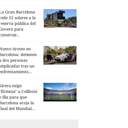
La Gran Barcelona
cede 52 solares a la
reserva pública del
Govern para
construir...
Nuevo tiroteo en
Barcelona: detienen
a dos personas
implicadas tras un
enfrentamiento...
Sirera exige
"firmeza" a Collboni
e Illa para que
Barcelona acoja la
final del Mundial...