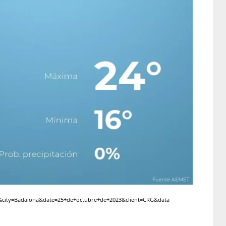
ity=Badalona&date=25+de+octubre+de+2023&client=CRG&data