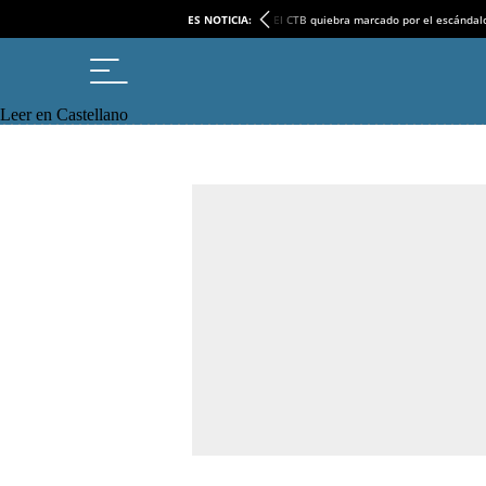
ES NOTICIA:
El CTB quiebra marcado por el escándal
Leer en Castellano