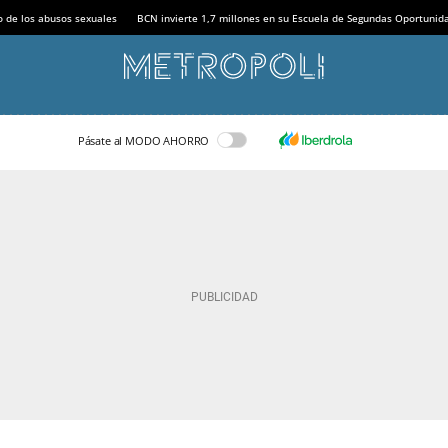
o de los abusos sexuales
BCN invierte 1,7 millones en su Escuela de Segundas Oportunid
Pásate al MODO AHORRO