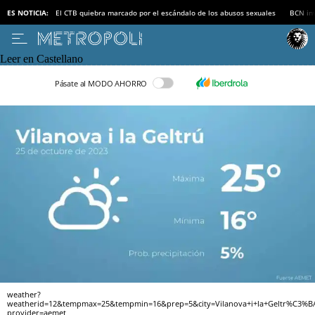
ES NOTICIA:
El CTB quiebra marcado por el escándalo de los abusos sexuales
BCN inv
Leer en Castellano
Pásate al MODO AHORRO
weather?
weatherid=12&tempmax=25&tempmin=16&prep=5&city=Vilanova+i+la+Geltr%C3%B
provider=aemet