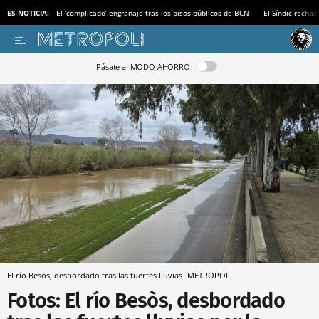
ES NOTICIA:
El ‘complicado’ engranaje tras los pisos públicos de BCN
El Síndic recha
Pásate al MODO AHORRO
El río Besòs, desbordado tras las fuertes lluvias
METROPOLI
Fotos: El río Besòs, desbordado