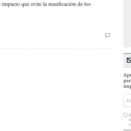
 impacto que evite la masificación de los
Apú
par
imp
D
M
c