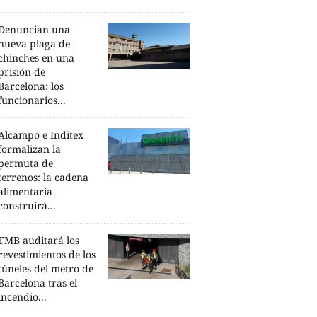
Denuncian una
nueva plaga de
chinches en una
prisión de
Barcelona: los
funcionarios...
Alcampo e Inditex
formalizan la
permuta de
terrenos: la cadena
alimentaria
construirá...
TMB auditará los
revestimientos de los
túneles del metro de
Barcelona tras el
incendio...