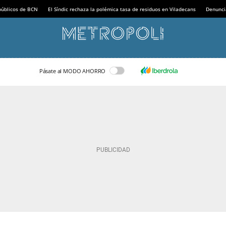
 públicos de BCN
El Síndic rechaza la polémica tasa de residuos en Viladecans
Denunci
Pásate al MODO AHORRO