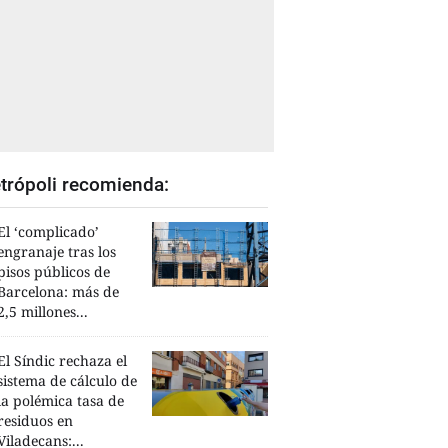
trópoli recomienda:
El ‘complicado’
engranaje tras los
pisos públicos de
Barcelona: más de
2,5 millones...
El Síndic rechaza el
sistema de cálculo de
la polémica tasa de
residuos en
Viladecans:...