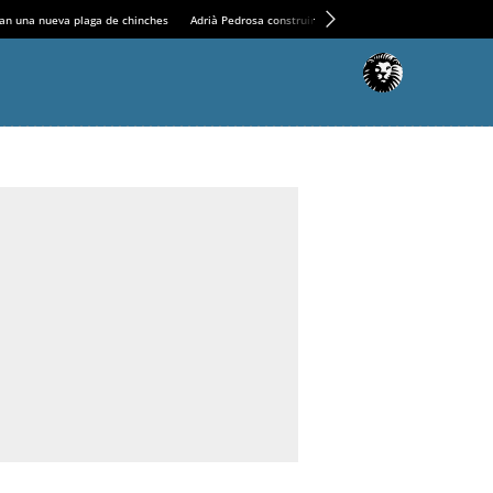
an una nueva plaga de chinches
Adrià Pedrosa construirá la nueva residencia en el Casin