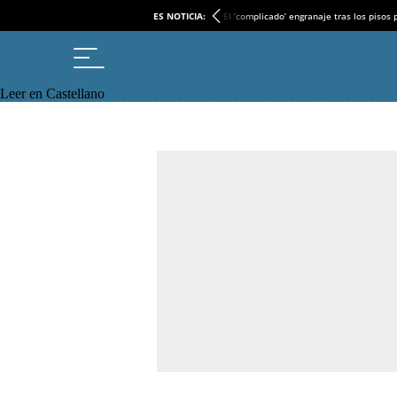
ES NOTICIA:
El ‘complicado’ engranaje tras los pisos
Leer en Castellano