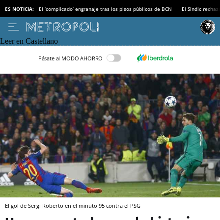
ES NOTICIA:
El ‘complicado’ engranaje tras los pisos públicos de BCN
El Síndic recha
Leer en Castellano
Pásate al MODO AHORRO
El gol de Sergi Roberto en el minuto 95 contra el PSG