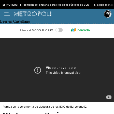
ES NOTICIA:
El ‘complicado’ engranaje tras los pisos públicos de BCN
El Síndic recha
Leer en Castellano
Pásate al MODO AHORRO
Rumba en la ceremonia de clausura de los JJOO de Barcelona92