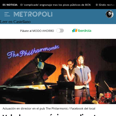
ES NOTICIA:
El ‘complicado’ engranaje tras los pisos públicos de BCN
El Síndic recha
Leer en Castellano
Pásate al MODO AHORRO
Actuación en director en el pub The Philarmonic / Facebook del local