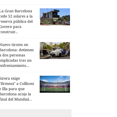
La Gran Barcelona
cede 52 solares a la
reserva pública del
Govern para
construir...
Nuevo tiroteo en
Barcelona: detienen
a dos personas
implicadas tras un
enfrentamiento...
Sirera exige
"firmeza" a Collboni
e Illa para que
Barcelona acoja la
final del Mundial...