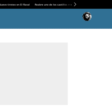
Nuevo tiroteo en El Raval
Reabre uno de los castillos medievales más espectaculares