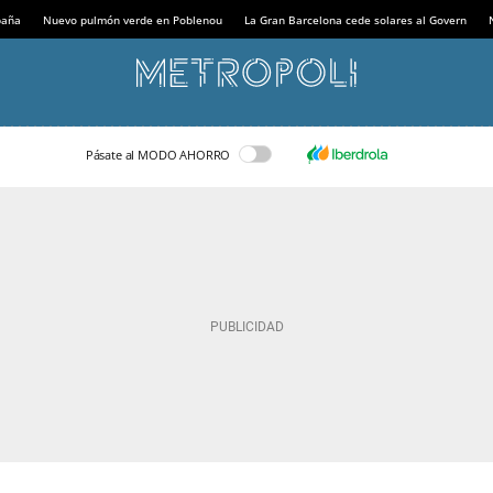
paña
Nuevo pulmón verde en Poblenou
La Gran Barcelona cede solares al Govern
Pásate al MODO AHORRO