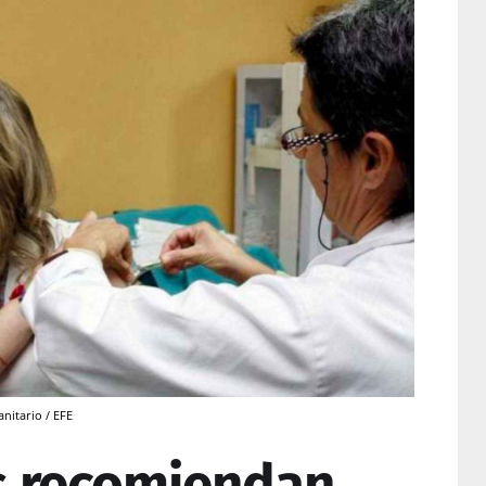
nitario / EFE
s recomiendan