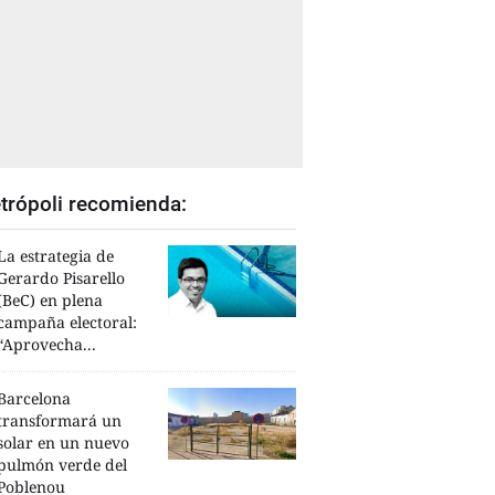
trópoli recomienda:
La estrategia de
Gerardo Pisarello
(BeC) en plena
campaña electoral:
“Aprovecha...
Barcelona
transformará un
solar en un nuevo
pulmón verde del
Poblenou