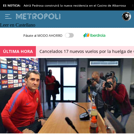
ES NOTICIA:
Adrià Pedrosa construirá la nueva residencia en el Casino de Albarrosa
B
Leer en Castellano
Pásate al MODO AHORRO
ÚLTIMA HORA
Cancelados 17 nuevos vuelos por la huelga de