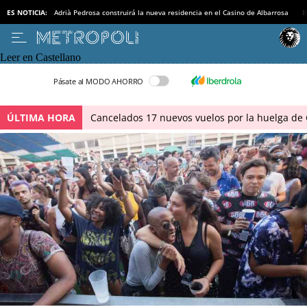
ES NOTICIA:
Adrià Pedrosa construirá la nueva residencia en el Casino de Albarrosa
B
Leer en Castellano
Pásate al MODO AHORRO
ÚLTIMA HORA
Cancelados 17 nuevos vuelos por la huelga de