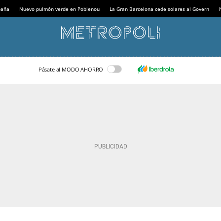
paña
Nuevo pulmón verde en Poblenou
La Gran Barcelona cede solares al Govern
Pásate al MODO AHORRO