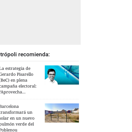
trópoli recomienda:
La estrategia de
Gerardo Pisarello
(BeC) en plena
campaña electoral:
“Aprovecha...
Barcelona
transformará un
solar en un nuevo
pulmón verde del
Poblenou