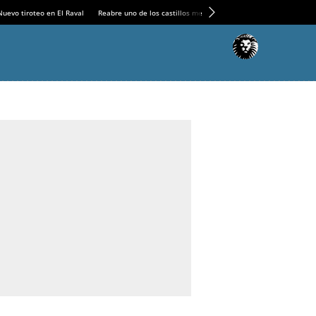
Nuevo tiroteo en El Raval
Reabre uno de los castillos medievales más espectaculares