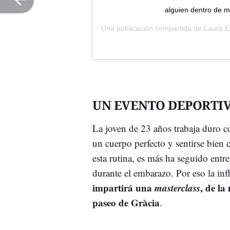
alguien dentro de 
Una publicación compartida de
Laura 
UN EVENTO DEPORTI
La joven de 23 años trabaja duro c
un cuerpo perfecto y sentirse bie
esta rutina, es más ha seguido ent
durante el embarazo. Por eso la i
impartirá una
masterclass
, de l
paseo de Gràcia
.