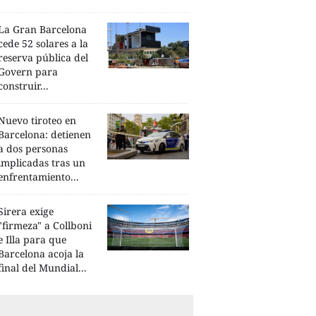
La Gran Barcelona
cede 52 solares a la
reserva pública del
Govern para
construir...
Nuevo tiroteo en
Barcelona: detienen
a dos personas
implicadas tras un
enfrentamiento...
Sirera exige
"firmeza" a Collboni
e Illa para que
Barcelona acoja la
final del Mundial...