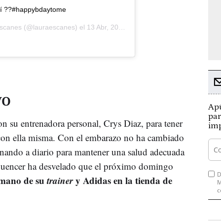
mí ??#happybdaytome
Escanes
(@lauraescanes) el
13 Abr, 2019 a las 4:01 PDT
VO
Apú
par
on su entrenadora personal, Crys Diaz, para tener
imp
n con ella misma. Con el embarazo no ha cambiado
renando a diario para mantener una salud adecuada
nfluencer ha desvelado que el próximo domingo
D
a mano de su
trainer
y Adidas en la tienda de
M
c