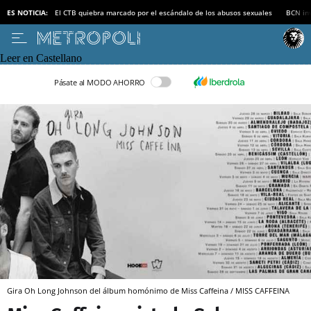
ES NOTICIA:
El CTB quiebra marcado por el escándalo de los abusos sexuales
BCN inv
Leer en Castellano
Pásate al MODO AHORRO
Gira Oh Long Johnson del álbum homónimo de Miss Caffeina / MISS CAFFEINA