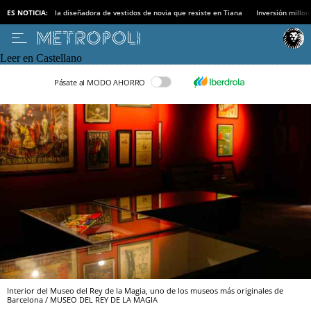
ES NOTICIA:
la diseñadora de vestidos de novia que resiste en Tiana
Inversión millon
Leer en Castellano
Pásate al MODO AHORRO
Interior del Museo del Rey de la Magia, uno de los museos más originales de
Barcelona / MUSEO DEL REY DE LA MAGIA