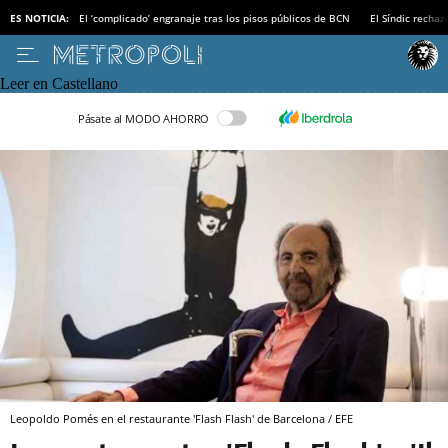
ES NOTICIA:
El ‘complicado’ engranaje tras los pisos públicos de BCN
El Síndic recha
Leer en Castellano
Pásate al MODO AHORRO
Leopoldo Pomés en el restaurante 'Flash Flash' de Barcelona / EFE