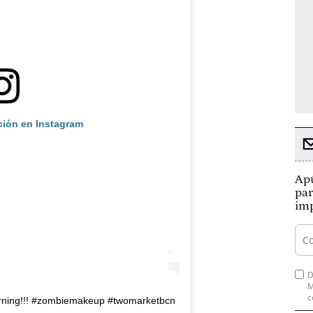
ción en Instagram
Apú
par
imp
D
M
c
orning!!! #zombiemakeup #twomarketbcn