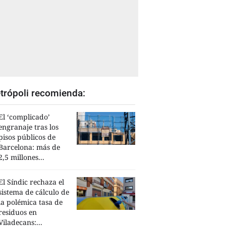
trópoli recomienda:
El ‘complicado’
engranaje tras los
pisos públicos de
Barcelona: más de
2,5 millones...
El Síndic rechaza el
sistema de cálculo de
la polémica tasa de
residuos en
Viladecans:...