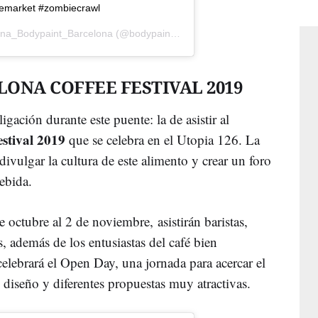
emarket #zombiecrawl
na_Bodypaint_Barcelona
(@bodypaint_barcelona) el
4 Nov, 2018 a la
ONA COFFEE FESTIVAL 2019
gación durante este puente: la de asistir al
estival 2019
que se celebra en el Utopia 126. La
 divulgar la cultura de este alimento y crear un foro
bebida.
e octubre al 2 de noviembre, asistirán baristas,
es, además de los entusiastas del café bien
 celebrará el Open Day, una jornada para acercar el
e diseño y diferentes propuestas muy atractivas.