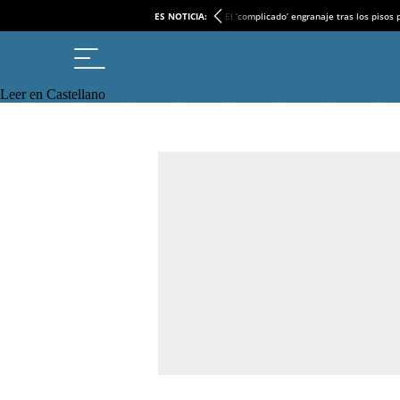
ES NOTICIA:
El ‘complicado’ engranaje tras los pisos
Leer en Castellano