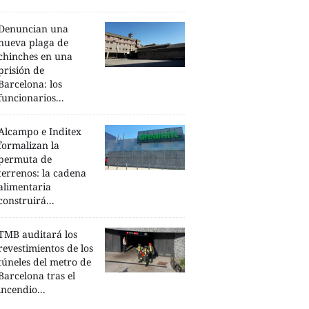
Denuncian una
nueva plaga de
chinches en una
prisión de
Barcelona: los
funcionarios...
Alcampo e Inditex
formalizan la
permuta de
terrenos: la cadena
alimentaria
construirá...
TMB auditará los
revestimientos de los
túneles del metro de
Barcelona tras el
incendio...