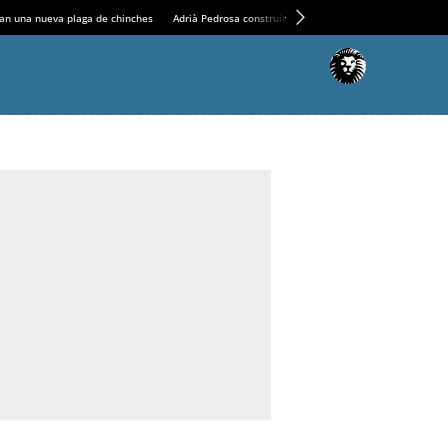
an una nueva plaga de chinches
Adrià Pedrosa construirá la nueva residencia en el Casin