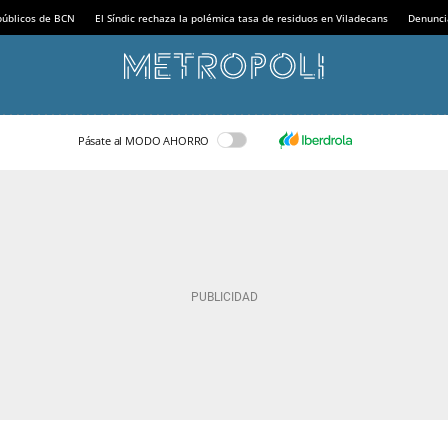
 públicos de BCN
El Síndic rechaza la polémica tasa de residuos en Viladecans
Denunci
Pásate al MODO AHORRO