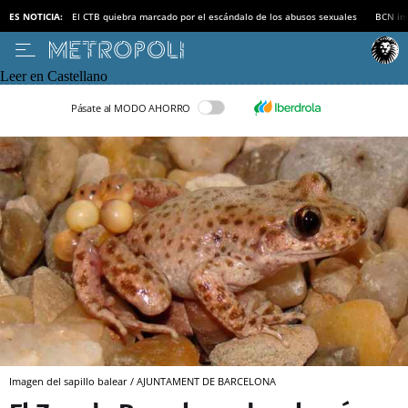
ES NOTICIA:
El CTB quiebra marcado por el escándalo de los abusos sexuales
BCN inv
Leer en Castellano
Pásate al MODO AHORRO
Imagen del sapillo balear / AJUNTAMENT DE BARCELONA