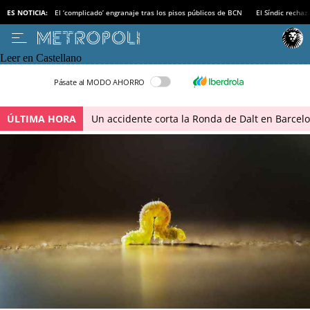
ES NOTICIA:
El ‘complicado’ engranaje tras los pisos públicos de BCN
El Síndic recha
Leer en Castellano
Pásate al MODO AHORRO
ÚLTIMA HORA
Un accidente corta la Ronda de Dalt en Barcel