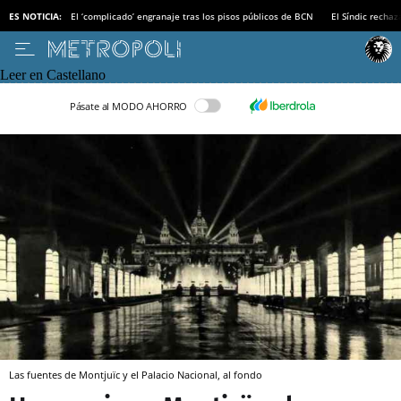
ES NOTICIA:
El ‘complicado’ engranaje tras los pisos públicos de BCN
El Síndic recha
Leer en Castellano
Pásate al MODO AHORRO
Las fuentes de Montjuïc y el Palacio Nacional, al fondo