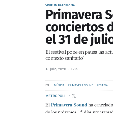
VIVIR EN BARCELONA
Primavera S
conciertos 
el 31 de juli
El festival pone en pausa las act
contexto sanitario"
18 julio, 2020
17:48
MÚSICA
PRIMAVERA SOUND
FESTIVAL
METRÓPOLI
Primavera Sound
El
ha cancelado
de los próximos 15 días programad