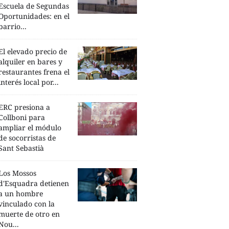
Escuela de Segundas
Oportunidades: en el
barrio...
El elevado precio de
alquiler en bares y
restaurantes frena el
interés local por...
ERC presiona a
Collboni para
ampliar el módulo
de socorristas de
Sant Sebastià
Los Mossos
d'Esquadra detienen
a un hombre
vinculado con la
muerte de otro en
Nou...