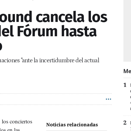
ound cancela los
del Fórum hasta
o
uaciones "ante la incertidumbre del actual
Me
 los conciertos
Noticias relacionadas
os en las