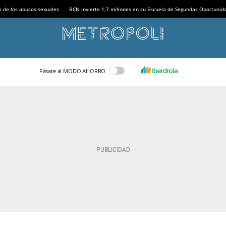
o de los abusos sexuales
BCN invierte 1,7 millones en su Escuela de Segundas Oportunid
Pásate al MODO AHORRO