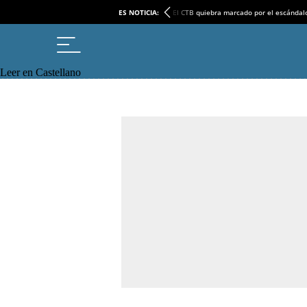
ES NOTICIA:
El CTB quiebra marcado por el escándal
Leer en Castellano