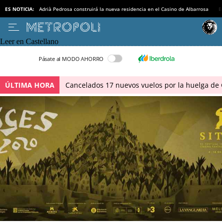
ES NOTICIA:
Adrià Pedrosa construirá la nueva residencia en el Casino de Albarrosa
B
Leer en Castellano
Pásate al MODO AHORRO
ÚLTIMA HORA
Cancelados 17 nuevos vuelos por la huelga de