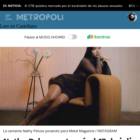
ES NOTICIA:
El CTB quiebra marcado por el escándalo de los abusos sexuales
BCN inv
Leer en Castellano
Pásate al MODO AHORRO
La cantante Nathy Peluso posando para Metal Magazine / INSTAGRAM