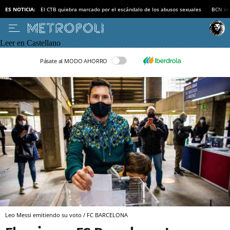
ES NOTICIA:
El CTB quiebra marcado por el escándalo de los abusos sexuales
BCN inv
Leer en Castellano
Pásate al MODO AHORRO
Leo Messi emitiendo su voto / FC BARCELONA