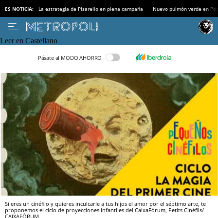
ES NOTICIA:
La estrategia de Pisarello en plena campaña
Nuevo pulmón verde en Po
Leer en Castellano
Pásate al MODO AHORRO
Si eres un cinéfilo y quieres inculcarle a tus hijos el amor por el séptimo arte, te
proponemos el ciclo de proyecciones infantiles del CaixaFòrum, Petits Cinèfils/
CAIXAFÒRUM